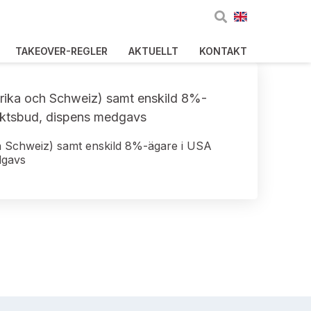
TAKEOVER-REGLER
AKTUELLT
KONTAKT
frika och Schweiz) samt enskild 8%-
liktsbud, dispens medgavs
h Schweiz) samt enskild 8%-ägare i USA
dgavs