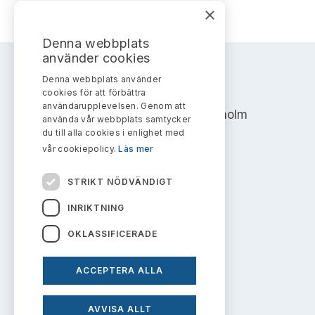
Bildarkiv
Kontakt administrativa ärenden
×
Ledamöter
Sök uttalanden
Denna webbplats
Huvudmän
använder cookies
Avgifter
Denna webbplats använder
AKTIEMARKNADSNÄMNDEN
Verksamhetsberättelser
cookies för att förbättra
Prenumerera
användarupplevelsen. Genom att
Address: Box 7354, 103 90 Stockholm
använda vår webbplats samtycker
Publikationer och anföranden
du till alla cookies i enlighet med
info@aktiemarknadsnamnden.se
vår cookiepolicy.
Läs mer
STRIKT NÖDVÄNDIGT
Om innehållet
INRIKTNING
Om webbplatsen
OKLASSIFICERADE
Kakor
ACCEPTERA ALLA
Personuppgiftspolicy
AVVISA ALLT