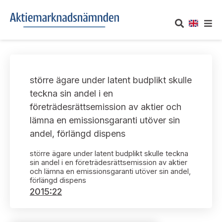
OM AKTIEMARKNADSNÄMNDEN
större ägare under latent budplikt skulle
Om oss
UTTALANDEN
teckna sin andel i en
företrädesrättsemission av aktier och
Vårt uppdrag
Om nämndens uttalanden
TAKEOVER-REGLER
lämna en emissionsgaranti utöver sin
Informationsgivning
andel, förlängd dispens
Framställningar och konsultation
Takeover-regler för reglerade marknader och vissa
AKTUELLT
handelsplattformar
större ägare under latent budplikt skulle teckna
Arbetssätt och jävsfrågor
Uttalanden sorterade efter publiceringsdatum
sin andel i en företrädesrättsemission av aktier
och lämna en emissionsgaranti utöver sin andel,
Nyheter och pressmeddelanden
KONTAKT
förlängd dispens
Stadgar
Samtliga uttalanden sorterade årsvis
2015:22
Prenumerera
Kontakt angående ansökningar och uttalanden
Arbetsordning
Uttalanden sorterade ämnesvis