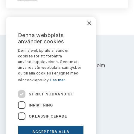
×
Denna webbplats
använder cookies
Denna webbplats använder
AKTIEMARKNADSNÄMNDEN
cookies för att förbättra
användarupplevelsen. Genom att
Address: Box 7354, 103 90 Stockholm
använda vår webbplats samtycker
du till alla cookies i enlighet med
info@aktiemarknadsnamnden.se
vår cookiepolicy.
Läs mer
STRIKT NÖDVÄNDIGT
Om innehållet
INRIKTNING
Om webbplatsen
OKLASSIFICERADE
Kakor
ACCEPTERA ALLA