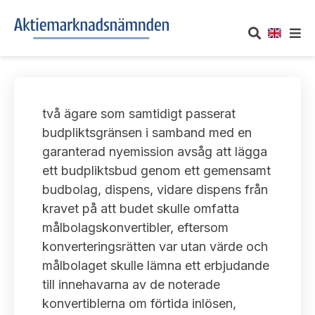
OM AKTIEMARKNADSNÄMNDEN
två ägare som samtidigt passerat
Om oss
UTTALANDEN
budpliktsgränsen i samband med en
garanterad nyemission avsåg att lägga
Vårt uppdrag
Om nämndens uttalanden
TAKEOVER-REGLER
ett budpliktsbud genom ett gemensamt
Informationsgivning
budbolag, dispens, vidare dispens från
Framställningar och konsultation
Takeover-regler för reglerade marknader och vissa
AKTUELLT
kravet på att budet skulle omfatta
handelsplattformar
Arbetssätt och jävsfrågor
målbolagskonvertibler, eftersom
Uttalanden sorterade efter publiceringsdatum
Nyheter och pressmeddelanden
konverteringsrätten var utan värde och
KONTAKT
Stadgar
målbolaget skulle lämna ett erbjudande
Samtliga uttalanden sorterade årsvis
Prenumerera
till innehavarna av de noterade
Kontakt angående ansökningar och uttalanden
Arbetsordning
Uttalanden sorterade ämnesvis
konvertiblerna om förtida inlösen,