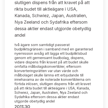
Bildarkiv
slutligen dispens från att kravet på att
Kontakt administrativa ärenden
Ledamöter
Sök uttalanden
rikta budet till aktieägare i USA,
Kanada, Schwiez, Japan, Australien,
Huvudmän
Avgifter
Nya Zeeland och Sydafrika eftersom
dessa aktier endast utgjorde obetydlig
Verksamhetsberättelser
Prenumerera
andel
Publikationer och anföranden
två ägare som samtidigt passerat
budpliktsgränsen i samband med en garanterad
nyemission avsåg att lägga ett budpliktsbud
genom ett gemensamt budbolag, dispens,
vidare dispens från kravet på att budet skulle
omfatta målbolagskonvertibler, eftersom
konverteringsrätten var utan värde och
målbolaget skulle lämna ett erbjudande till
innehavarna av de noterade konvertiblerna om
förtida inlösen, slutligen dispens från att kravet
på att rikta budet till aktieägare i USA, Kanada,
Schwiez, Japan, Australien, Nya Zeeland och
Sydafrika eftersom dessa aktier endast
utgjorde obetydlig andel
2011:30