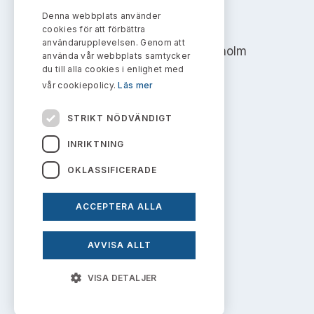
Bildarkiv
Kontakt administrativa ärenden
Ledamöter
Denna webbplats använder
AKTIEMARKNADSNÄMNDEN
Sök uttalanden
cookies för att förbättra
användarupplevelsen. Genom att
Address: Box 7354, 103 90 Stockholm
Huvudmän
använda vår webbplats samtycker
Avgifter
du till alla cookies i enlighet med
info@aktiemarknadsnamnden.se
vår cookiepolicy.
Läs mer
Verksamhetsberättelser
Prenumerera
STRIKT NÖDVÄNDIGT
Publikationer och anföranden
Om innehållet
INRIKTNING
Om webbplatsen
OKLASSIFICERADE
Kakor
ACCEPTERA ALLA
Personuppgiftspolicy
AVVISA ALLT
Prenumerera på uttalanden
VISA DETALJER