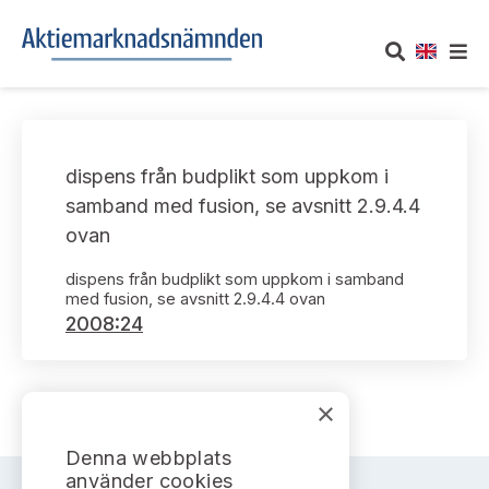
OM AKTIEMARKNADSNÄMNDEN
dispens från budplikt som uppkom i
Om oss
UTTALANDEN
samband med fusion, se avsnitt 2.9.4.4
ovan
Vårt uppdrag
Om nämndens uttalanden
TAKEOVER-REGLER
dispens från budplikt som uppkom i samband
Informationsgivning
med fusion, se avsnitt 2.9.4.4 ovan
Framställningar och konsultation
Takeover-regler för reglerade marknader och vissa
AKTUELLT
2008:24
handelsplattformar
Arbetssätt och jävsfrågor
Uttalanden sorterade efter publiceringsdatum
Nyheter och pressmeddelanden
KONTAKT
Stadgar
×
Samtliga uttalanden sorterade årsvis
Prenumerera
Kontakt angående ansökningar och uttalanden
Denna webbplats
Arbetsordning
Uttalanden sorterade ämnesvis
använder cookies