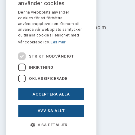
Bildarkiv
använder cookies
Kontakt administrativa ärenden
Ledamöter
Sök uttalanden
Denna webbplats använder
AKTIEMARKNADSNÄMNDEN
cookies för att förbättra
Huvudmän
användarupplevelsen. Genom att
Avgifter
Address: Box 7354, 103 90 Stockholm
använda vår webbplats samtycker
du till alla cookies i enlighet med
Verksamhetsberättelser
info@aktiemarknadsnamnden.se
Prenumerera
vår cookiepolicy.
Läs mer
Publikationer och anföranden
STRIKT NÖDVÄNDIGT
Om innehållet
INRIKTNING
Om webbplatsen
OKLASSIFICERADE
Kakor
ACCEPTERA ALLA
Personuppgiftspolicy
AVVISA ALLT
Prenumerera på uttalanden
VISA DETALJER