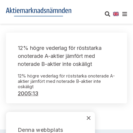
OM AKTIEMARKNADSNÄMNDEN
12% högre vederlag för röststarka
Om oss
UTTALANDEN
onoterade A-aktier jämfört med
noterade B-aktier inte oskäligt
Vårt uppdrag
Om nämndens uttalanden
TAKEOVER-REGLER
12% högre vederlag för röststarka onoterade A-
Informationsgivning
aktier jämfört med noterade B-aktier inte
Framställningar och konsultation
Takeover-regler för reglerade marknader och vissa
AKTUELLT
oskäligt
handelsplattformar
2005:13
Arbetssätt och jävsfrågor
Uttalanden sorterade efter publiceringsdatum
Nyheter och pressmeddelanden
KONTAKT
Stadgar
Samtliga uttalanden sorterade årsvis
×
Prenumerera
Kontakt angående ansökningar och uttalanden
Arbetsordning
Uttalanden sorterade ämnesvis
Denna webbplats