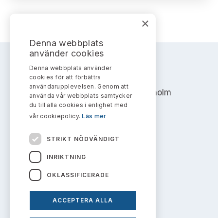
Bildarkiv
Kontakt administrativa ärenden
Ledamöter
Sök uttalanden
×
Huvudmän
Avgifter
Denna webbplats
använder cookies
Verksamhetsberättelser
Prenumerera
Denna webbplats använder
AKTIEMARKNADSNÄMNDEN
cookies för att förbättra
Publikationer och anföranden
användarupplevelsen. Genom att
Address: Box 7354, 103 90 Stockholm
använda vår webbplats samtycker
du till alla cookies i enlighet med
info@aktiemarknadsnamnden.se
vår cookiepolicy.
Läs mer
STRIKT NÖDVÄNDIGT
Om innehållet
INRIKTNING
Om webbplatsen
OKLASSIFICERADE
Kakor
ACCEPTERA ALLA
Personuppgiftspolicy