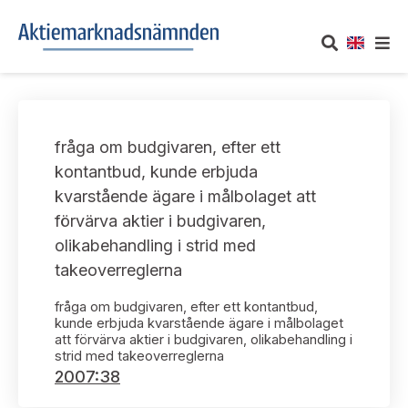
OM AKTIEMARKNADSNÄMNDEN
fråga om budgivaren, efter ett
Om oss
UTTALANDEN
kontantbud, kunde erbjuda
kvarstående ägare i målbolaget att
Vårt uppdrag
Om nämndens uttalanden
TAKEOVER-REGLER
förvärva aktier i budgivaren,
Informationsgivning
olikabehandling i strid med
Framställningar och konsultation
Takeover-regler för reglerade marknader och vissa
AKTUELLT
takeoverreglerna
handelsplattformar
Arbetssätt och jävsfrågor
Uttalanden sorterade efter publiceringsdatum
fråga om budgivaren, efter ett kontantbud,
Nyheter och pressmeddelanden
KONTAKT
kunde erbjuda kvarstående ägare i målbolaget
Stadgar
att förvärva aktier i budgivaren, olikabehandling i
Samtliga uttalanden sorterade årsvis
strid med takeoverreglerna
Prenumerera
Kontakt angående ansökningar och uttalanden
2007:38
Arbetsordning
Uttalanden sorterade ämnesvis