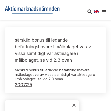
OM AKTIEMARKNADSNÄMNDEN
särskild bonus till ledande
Om oss
UTTALANDEN
befattningshavare i målbolaget varav
vissa samtidigt var aktieägare i
Vårt uppdrag
Om nämndens uttalanden
TAKEOVER-REGLER
målbolaget, se vid 2.3 ovan
Informationsgivning
Framställningar och konsultation
särskild bonus till ledande befattningshavare i
Takeover-regler för reglerade marknader och vissa
AKTUELLT
målbolaget varav vissa samtidigt var aktieägare
handelsplattformar
Arbetssätt och jävsfrågor
i målbolaget, se vid 2.3 ovan
Uttalanden sorterade efter publiceringsdatum
2007:25
Nyheter och pressmeddelanden
KONTAKT
Stadgar
Samtliga uttalanden sorterade årsvis
Prenumerera
Kontakt angående ansökningar och uttalanden
×
Arbetsordning
Uttalanden sorterade ämnesvis