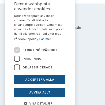
Bildarkiv
Kontakt administrativa ärenden
Denna webbplats
Ledamöter
Sök uttalanden
använder cookies
Denna webbplats använder
Huvudmän
AKTIEMARKNADSNÄMNDEN
Avgifter
cookies för att förbättra
användarupplevelsen. Genom att
Address: Box 7354, 103 90 Stockholm
Verksamhetsberättelser
använda vår webbplats samtycker
Prenumerera
du till alla cookies i enlighet med
info@aktiemarknadsnamnden.se
vår cookiepolicy.
Läs mer
Publikationer och anföranden
STRIKT NÖDVÄNDIGT
Om innehållet
INRIKTNING
Om webbplatsen
OKLASSIFICERADE
Kakor
ACCEPTERA ALLA
Personuppgiftspolicy
AVVISA ALLT
Prenumerera på uttalanden
VISA DETALJER