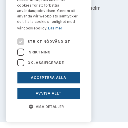
Bildarkiv
Kontakt administrativa ärenden
cookies för att förbättra
Ledamöter
Address: Box 7354, 103 90 Stockholm
Sök uttalanden
användarupplevelsen. Genom att
använda vår webbplats samtycker
info@aktiemarknadsnamnden.se
Huvudmän
du till alla cookies i enlighet med
Avgifter
vår cookiepolicy.
Läs mer
Verksamhetsberättelser
Prenumerera
Om innehållet
STRIKT NÖDVÄNDIGT
Publikationer och anföranden
Om webbplatsen
INRIKTNING
OKLASSIFICERADE
Kakor
Personuppgiftspolicy
ACCEPTERA ALLA
AVVISA ALLT
Prenumerera på uttalanden
VISA DETALJER