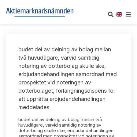
OM AKTIEMARKNADSNÄMNDEN
budet del av delning av bolag mellan
Om oss
UTTALANDEN
två huvudägare, varvid samtidig
notering av dotterbolag skulle ske,
Vårt uppdrag
Om nämndens uttalanden
TAKEOVER-REGLER
erbjudandehandlingen samordnad med
Informationsgivning
prospektet vid noteringen av
Framställningar och konsultation
Takeover-regler för reglerade marknader och vissa
AKTUELLT
dotterbolaget, förlängningsdispens för
handelsplattformar
Arbetssätt och jävsfrågor
att upprätta erbjudandehandlingen
Uttalanden sorterade efter publiceringsdatum
Nyheter och pressmeddelanden
meddelades
KONTAKT
Stadgar
Samtliga uttalanden sorterade årsvis
budet del av delning av bolag mellan två
Prenumerera
Kontakt angående ansökningar och uttalanden
huvudägare, varvid samtidig notering av
Arbetsordning
dotterbolag skulle ske, erbjudandehandlingen
Uttalanden sorterade ämnesvis
samordnad med prospektet vid noteringen av