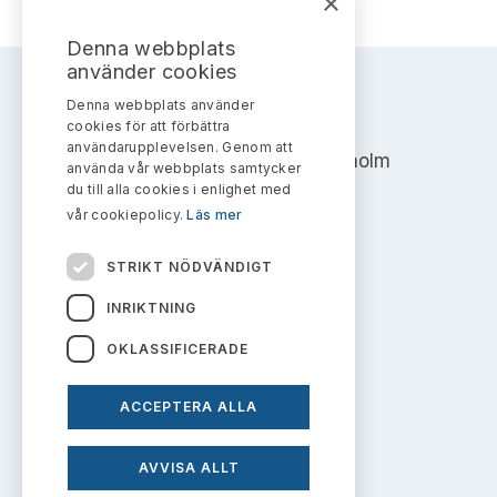
×
Bildarkiv
Kontakt administrativa ärenden
Ledamöter
Sök uttalanden
Denna webbplats
använder cookies
Huvudmän
Avgifter
Denna webbplats använder
AKTIEMARKNADSNÄMNDEN
cookies för att förbättra
Verksamhetsberättelser
Prenumerera
användarupplevelsen. Genom att
Address: Box 7354, 103 90 Stockholm
använda vår webbplats samtycker
du till alla cookies i enlighet med
Publikationer och anföranden
info@aktiemarknadsnamnden.se
vår cookiepolicy.
Läs mer
STRIKT NÖDVÄNDIGT
Om innehållet
INRIKTNING
Om webbplatsen
OKLASSIFICERADE
Kakor
ACCEPTERA ALLA
Personuppgiftspolicy
AVVISA ALLT