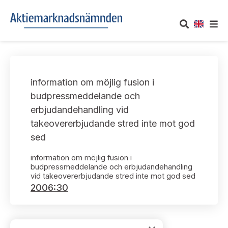
OM AKTIEMARKNADSNÄMNDEN
information om möjlig fusion i
Om oss
UTTALANDEN
budpressmeddelande och
erbjudandehandling vid
Vårt uppdrag
Om nämndens uttalanden
TAKEOVER-REGLER
takeovererbjudande stred inte mot god
Informationsgivning
sed
Framställningar och konsultation
Takeover-regler för reglerade marknader och vissa
AKTUELLT
handelsplattformar
information om möjlig fusion i
Arbetssätt och jävsfrågor
Uttalanden sorterade efter publiceringsdatum
budpressmeddelande och erbjudandehandling
vid takeovererbjudande stred inte mot god sed
Nyheter och pressmeddelanden
KONTAKT
2006:30
Stadgar
Samtliga uttalanden sorterade årsvis
Prenumerera
Kontakt angående ansökningar och uttalanden
Arbetsordning
Uttalanden sorterade ämnesvis