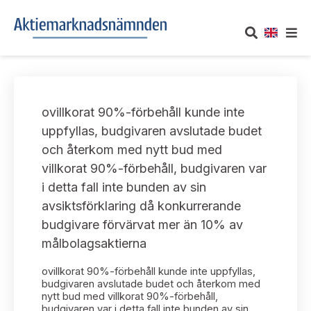
OM AKTIEMARKNADSNÄMNDEN
ovillkorat 90%-förbehåll kunde inte
Om oss
UTTALANDEN
uppfyllas, budgivaren avslutade budet
och återkom med nytt bud med
Vårt uppdrag
Om nämndens uttalanden
TAKEOVER-REGLER
villkorat 90%-förbehåll, budgivaren var
Informationsgivning
i detta fall inte bunden av sin
Framställningar och konsultation
Takeover-regler för reglerade marknader och vissa
AKTUELLT
avsiktsförklaring då konkurrerande
handelsplattformar
Arbetssätt och jävsfrågor
budgivare förvärvat mer än 10% av
Uttalanden sorterade efter publiceringsdatum
Nyheter och pressmeddelanden
målbolagsaktierna
KONTAKT
Stadgar
Samtliga uttalanden sorterade årsvis
ovillkorat 90%-förbehåll kunde inte uppfyllas,
Prenumerera
Kontakt angående ansökningar och uttalanden
budgivaren avslutade budet och återkom med
Arbetsordning
nytt bud med villkorat 90%-förbehåll,
Uttalanden sorterade ämnesvis
budgivaren var i detta fall inte bunden av sin