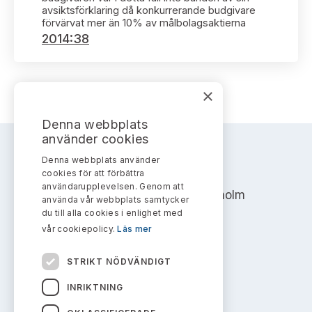
Bildarkiv
Kontakt administrativa ärenden
avsiktsförklaring då konkurrerande budgivare
Ledamöter
Sök uttalanden
förvärvat mer än 10% av målbolagsaktierna
2014:38
Huvudmän
Avgifter
Verksamhetsberättelser
×
Prenumerera
Publikationer och anföranden
Denna webbplats
använder cookies
Denna webbplats använder
AKTIEMARKNADSNÄMNDEN
cookies för att förbättra
användarupplevelsen. Genom att
Address: Box 7354, 103 90 Stockholm
använda vår webbplats samtycker
du till alla cookies i enlighet med
info@aktiemarknadsnamnden.se
vår cookiepolicy.
Läs mer
STRIKT NÖDVÄNDIGT
Om innehållet
INRIKTNING
Om webbplatsen