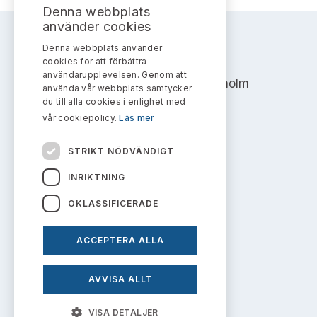
Bildarkiv
Kontakt administrativa ärenden
Denna webbplats
Ledamöter
Sök uttalanden
använder cookies
Denna webbplats använder
Huvudmän
AKTIEMARKNADSNÄMNDEN
Avgifter
cookies för att förbättra
användarupplevelsen. Genom att
Address: Box 7354, 103 90 Stockholm
Verksamhetsberättelser
använda vår webbplats samtycker
Prenumerera
du till alla cookies i enlighet med
info@aktiemarknadsnamnden.se
vår cookiepolicy.
Läs mer
Publikationer och anföranden
STRIKT NÖDVÄNDIGT
Om innehållet
INRIKTNING
Om webbplatsen
OKLASSIFICERADE
Kakor
ACCEPTERA ALLA
Personuppgiftspolicy
AVVISA ALLT
Prenumerera på uttalanden
VISA DETALJER