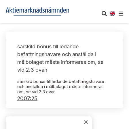
OM AKTIEMARKNADSNÄMNDEN
särskild bonus till ledande
Om oss
UTTALANDEN
befattningshavare och anställda i
målbolaget måste informeras om, se
Vårt uppdrag
Om nämndens uttalanden
TAKEOVER-REGLER
vid 2.3 ovan
Informationsgivning
Framställningar och konsultation
särskild bonus till ledande befattningshavare
Takeover-regler för reglerade marknader och vissa
AKTUELLT
och anställda i målbolaget måste informeras
handelsplattformar
Arbetssätt och jävsfrågor
om, se vid 2.3 ovan
Uttalanden sorterade efter publiceringsdatum
2007:25
Nyheter och pressmeddelanden
KONTAKT
Stadgar
Samtliga uttalanden sorterade årsvis
Prenumerera
Kontakt angående ansökningar och uttalanden
×
Arbetsordning
Uttalanden sorterade ämnesvis