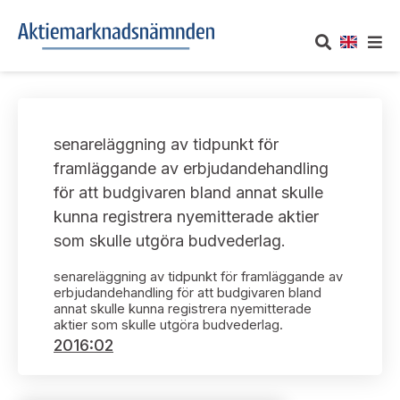
OM AKTIEMARKNADSNÄMNDEN
senareläggning av tidpunkt för
Om oss
UTTALANDEN
framläggande av erbjudandehandling
för att budgivaren bland annat skulle
Vårt uppdrag
Om nämndens uttalanden
TAKEOVER-REGLER
kunna registrera nyemitterade aktier
Informationsgivning
som skulle utgöra budvederlag.
Framställningar och konsultation
Takeover-regler för reglerade marknader och vissa
AKTUELLT
handelsplattformar
senareläggning av tidpunkt för framläggande av
Arbetssätt och jävsfrågor
Uttalanden sorterade efter publiceringsdatum
erbjudandehandling för att budgivaren bland
annat skulle kunna registrera nyemitterade
Nyheter och pressmeddelanden
KONTAKT
aktier som skulle utgöra budvederlag.
Stadgar
Samtliga uttalanden sorterade årsvis
2016:02
Prenumerera
Kontakt angående ansökningar och uttalanden
Arbetsordning
Uttalanden sorterade ämnesvis