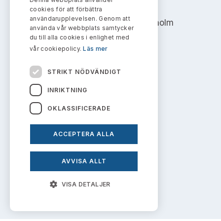
Bildarkiv
AKTIEMARKNADSNÄMNDEN
Kontakt administrativa ärenden
cookies för att förbättra
Ledamöter
Sök uttalanden
användarupplevelsen. Genom att
Address: Box 7354, 103 90 Stockholm
använda vår webbplats samtycker
Huvudmän
du till alla cookies i enlighet med
Avgifter
info@aktiemarknadsnamnden.se
vår cookiepolicy.
Läs mer
Verksamhetsberättelser
Prenumerera
STRIKT NÖDVÄNDIGT
Om innehållet
Publikationer och anföranden
INRIKTNING
Om webbplatsen
OKLASSIFICERADE
Kakor
ACCEPTERA ALLA
Personuppgiftspolicy
AVVISA ALLT
Prenumerera på uttalanden
VISA DETALJER