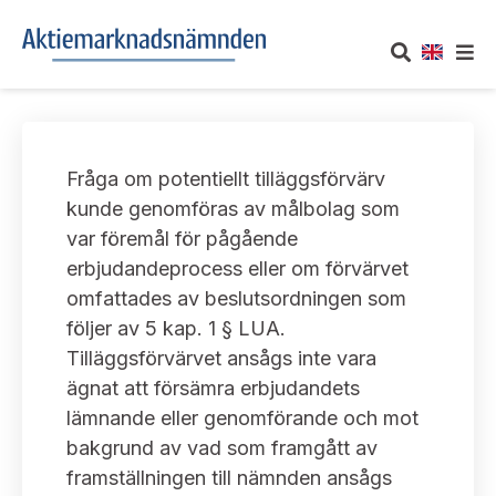
OM AKTIEMARKNADSNÄMNDEN
Fråga om potentiellt tilläggsförvärv
Om oss
UTTALANDEN
kunde genomföras av målbolag som
var föremål för pågående
Vårt uppdrag
Om nämndens uttalanden
TAKEOVER-REGLER
erbjudandeprocess eller om förvärvet
Informationsgivning
omfattades av beslutsordningen som
Framställningar och konsultation
Takeover-regler för reglerade marknader och vissa
AKTUELLT
följer av 5 kap. 1 § LUA.
handelsplattformar
Arbetssätt och jävsfrågor
Tilläggsförvärvet ansågs inte vara
Uttalanden sorterade efter publiceringsdatum
Nyheter och pressmeddelanden
ägnat att försämra erbjudandets
KONTAKT
Stadgar
lämnande eller genomförande och mot
Samtliga uttalanden sorterade årsvis
Prenumerera
bakgrund av vad som framgått av
Kontakt angående ansökningar och uttalanden
Arbetsordning
Uttalanden sorterade ämnesvis
framställningen till nämnden ansågs