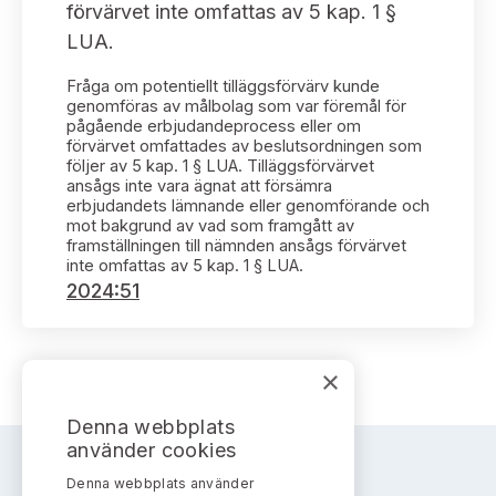
Bildarkiv
förvärvet inte omfattas av 5 kap. 1 §
Kontakt administrativa ärenden
Ledamöter
Sök uttalanden
LUA.
Huvudmän
Fråga om potentiellt tilläggsförvärv kunde
Avgifter
genomföras av målbolag som var föremål för
pågående erbjudandeprocess eller om
Verksamhetsberättelser
förvärvet omfattades av beslutsordningen som
Prenumerera
följer av 5 kap. 1 § LUA. Tilläggsförvärvet
ansågs inte vara ägnat att försämra
Publikationer och anföranden
erbjudandets lämnande eller genomförande och
mot bakgrund av vad som framgått av
framställningen till nämnden ansågs förvärvet
inte omfattas av 5 kap. 1 § LUA.
2024:51
×
Denna webbplats
använder cookies
Denna webbplats använder
AKTIEMARKNADSNÄMNDEN