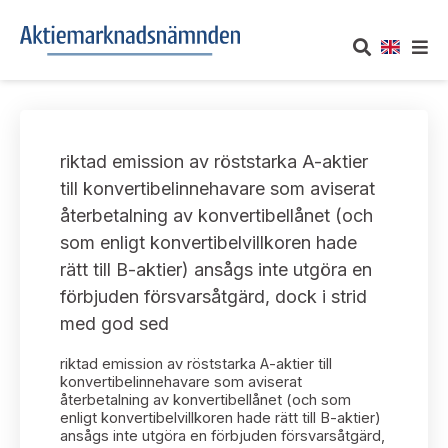
OM AKTIEMARKNADSNÄMNDEN
riktad emission av röststarka A-aktier
Om oss
UTTALANDEN
till konvertibelinnehavare som aviserat
återbetalning av konvertibellånet (och
Vårt uppdrag
Om nämndens uttalanden
TAKEOVER-REGLER
som enligt konvertibelvillkoren hade
Informationsgivning
rätt till B-aktier) ansågs inte utgöra en
Framställningar och konsultation
Takeover-regler för reglerade marknader och vissa
AKTUELLT
förbjuden försvarsåtgärd, dock i strid
handelsplattformar
Arbetssätt och jävsfrågor
med god sed
Uttalanden sorterade efter publiceringsdatum
Nyheter och pressmeddelanden
KONTAKT
riktad emission av röststarka A-aktier till
Stadgar
Samtliga uttalanden sorterade årsvis
konvertibelinnehavare som aviserat
Prenumerera
återbetalning av konvertibellånet (och som
Kontakt angående ansökningar och uttalanden
enligt konvertibelvillkoren hade rätt till B-aktier)
Arbetsordning
Uttalanden sorterade ämnesvis
ansågs inte utgöra en förbjuden försvarsåtgärd,