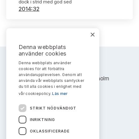
Bildarkiv
dock i strid med god sed
Kontakt administrativa ärenden
Ledamöter
2014:32
Sök uttalanden
Huvudmän
Avgifter
×
Verksamhetsberättelser
Prenumerera
Denna webbplats
använder cookies
Publikationer och anföranden
Denna webbplats använder
AKTIEMARKNADSNÄMNDEN
cookies för att förbättra
användarupplevelsen. Genom att
Address: Box 7354, 103 90 Stockholm
använda vår webbplats samtycker
du till alla cookies i enlighet med
info@aktiemarknadsnamnden.se
vår cookiepolicy.
Läs mer
STRIKT NÖDVÄNDIGT
Om innehållet
INRIKTNING
Om webbplatsen
OKLASSIFICERADE
Kakor