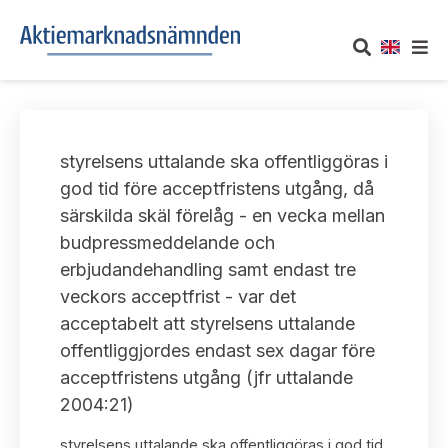
OM AKTIEMARKNADSNÄMNDEN
styrelsens uttalande ska offentliggöras i
Om oss
UTTALANDEN
god tid före acceptfristens utgång, då
särskilda skäl förelåg - en vecka mellan
Vårt uppdrag
Om nämndens uttalanden
TAKEOVER-REGLER
budpressmeddelande och
Informationsgivning
erbjudandehandling samt endast tre
Framställningar och konsultation
Takeover-regler för reglerade marknader och vissa
AKTUELLT
veckors acceptfrist - var det
handelsplattformar
Arbetssätt och jävsfrågor
acceptabelt att styrelsens uttalande
Uttalanden sorterade efter publiceringsdatum
Nyheter och pressmeddelanden
offentliggjordes endast sex dagar före
KONTAKT
Stadgar
acceptfristens utgång (jfr uttalande
Samtliga uttalanden sorterade årsvis
Prenumerera
2004:21)
Kontakt angående ansökningar och uttalanden
Arbetsordning
Uttalanden sorterade ämnesvis
styrelsens uttalande ska offentliggöras i god tid