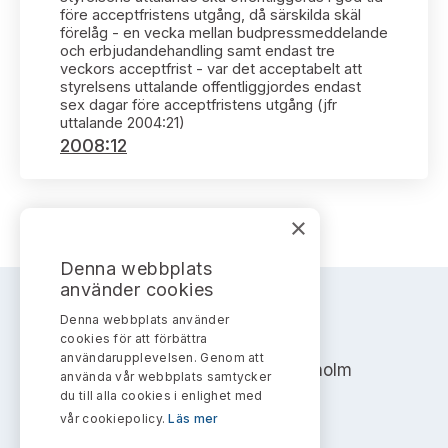
Bildarkiv
Kontakt administrativa ärenden
före acceptfristens utgång, då särskilda skäl
Ledamöter
Sök uttalanden
förelåg - en vecka mellan budpressmeddelande
och erbjudandehandling samt endast tre
veckors acceptfrist - var det acceptabelt att
Huvudmän
Avgifter
styrelsens uttalande offentliggjordes endast
sex dagar före acceptfristens utgång (jfr
uttalande 2004:21)
Verksamhetsberättelser
Prenumerera
2008:12
Publikationer och anföranden
×
Denna webbplats
använder cookies
Denna webbplats använder
AKTIEMARKNADSNÄMNDEN
cookies för att förbättra
användarupplevelsen. Genom att
Address: Box 7354, 103 90 Stockholm
använda vår webbplats samtycker
du till alla cookies i enlighet med
info@aktiemarknadsnamnden.se
vår cookiepolicy.
Läs mer