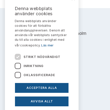
Bildarkiv
Kontakt administrativa ärenden
Ledamöter
Sök uttalanden
Denna webbplats
använder cookies
Huvudmän
Avgifter
Denna webbplats använder
AKTIEMARKNADSNÄMNDEN
cookies för att förbättra
Verksamhetsberättelser
användarupplevelsen. Genom att
Prenumerera
Address: Box 7354, 103 90 Stockholm
använda vår webbplats samtycker
du till alla cookies i enlighet med
Publikationer och anföranden
info@aktiemarknadsnamnden.se
vår cookiepolicy.
Läs mer
STRIKT NÖDVÄNDIGT
Om innehållet
INRIKTNING
Om webbplatsen
OKLASSIFICERADE
Kakor
ACCEPTERA ALLA
Personuppgiftspolicy
AVVISA ALLT