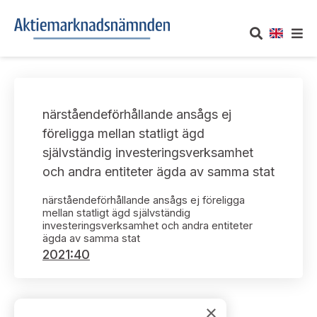
OM AKTIEMARKNADSNÄMNDEN
närståendeförhållande ansågs ej
Om oss
UTTALANDEN
föreligga mellan statligt ägd
självständig investeringsverksamhet
Vårt uppdrag
Om nämndens uttalanden
TAKEOVER-REGLER
och andra entiteter ägda av samma stat
Informationsgivning
Framställningar och konsultation
närståendeförhållande ansågs ej föreligga
Takeover-regler för reglerade marknader och vissa
AKTUELLT
mellan statligt ägd självständig
handelsplattformar
Arbetssätt och jävsfrågor
investeringsverksamhet och andra entiteter
Uttalanden sorterade efter publiceringsdatum
ägda av samma stat
Nyheter och pressmeddelanden
KONTAKT
2021:40
Stadgar
Samtliga uttalanden sorterade årsvis
Prenumerera
Kontakt angående ansökningar och uttalanden
Arbetsordning
Uttalanden sorterade ämnesvis
×