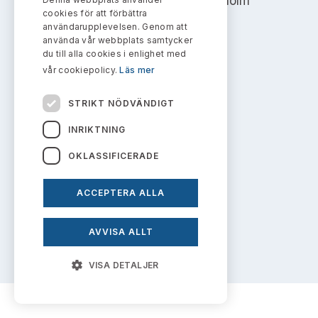
Address: Box 7354, 103 90 Stockholm
Bildarkiv
Kontakt administrativa ärenden
cookies för att förbättra
Ledamöter
Sök uttalanden
användarupplevelsen. Genom att
info@aktiemarknadsnamnden.se
använda vår webbplats samtycker
Huvudmän
du till alla cookies i enlighet med
Avgifter
vår cookiepolicy.
Läs mer
Om innehållet
Verksamhetsberättelser
Prenumerera
STRIKT NÖDVÄNDIGT
Om webbplatsen
Publikationer och anföranden
INRIKTNING
Kakor
OKLASSIFICERADE
Personuppgiftspolicy
ACCEPTERA ALLA
Prenumerera på uttalanden
AVVISA ALLT
VISA DETALJER