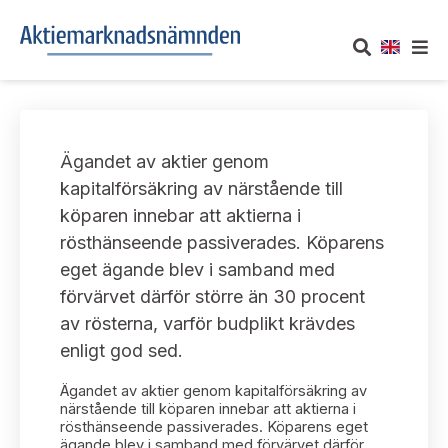
OM AKTIEMARKNADSNÄMNDEN
Ägandet av aktier genom
Om oss
UTTALANDEN
kapitalförsäkring av närstående till
köparen innebar att aktierna i
Vårt uppdrag
Om nämndens uttalanden
TAKEOVER-REGLER
rösthänseende passiverades. Köparens
Informationsgivning
eget ägande blev i samband med
Framställningar och konsultation
Takeover-regler för reglerade marknader och vissa
AKTUELLT
förvärvet därför större än 30 procent
handelsplattformar
Arbetssätt och jävsfrågor
av rösterna, varför budplikt krävdes
Uttalanden sorterade efter publiceringsdatum
Nyheter och pressmeddelanden
enligt god sed.
KONTAKT
Stadgar
Samtliga uttalanden sorterade årsvis
Ägandet av aktier genom kapitalförsäkring av
Prenumerera
Kontakt angående ansökningar och uttalanden
närstående till köparen innebar att aktierna i
Arbetsordning
rösthänseende passiverades. Köparens eget
Uttalanden sorterade ämnesvis
ägande blev i samband med förvärvet därför