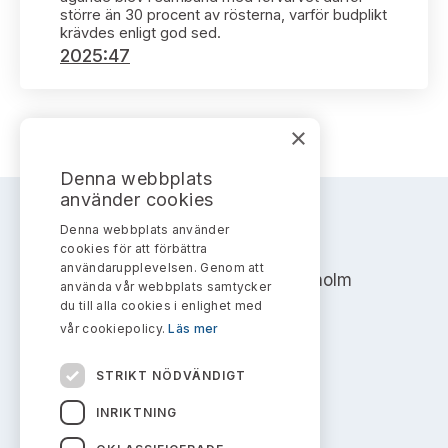
Bildarkiv
Kontakt administrativa ärenden
större än 30 procent av rösterna, varför budplikt
Ledamöter
Sök uttalanden
krävdes enligt god sed.
2025:47
Huvudmän
Avgifter
Verksamhetsberättelser
×
Prenumerera
Publikationer och anföranden
Denna webbplats
använder cookies
Denna webbplats använder
AKTIEMARKNADSNÄMNDEN
cookies för att förbättra
användarupplevelsen. Genom att
Address: Box 7354, 103 90 Stockholm
använda vår webbplats samtycker
du till alla cookies i enlighet med
info@aktiemarknadsnamnden.se
vår cookiepolicy.
Läs mer
STRIKT NÖDVÄNDIGT
Om innehållet
INRIKTNING
Om webbplatsen