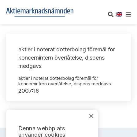
OM AKTIEMARKNADSNÄMNDEN
aktier i noterat dotterbolag föremål för
Om oss
UTTALANDEN
koncernintern överlåtelse, dispens
medgavs
Vårt uppdrag
Om nämndens uttalanden
TAKEOVER-REGLER
aktier i noterat dotterbolag föremål för
Informationsgivning
koncernintern överlåtelse, dispens medgavs
Framställningar och konsultation
Takeover-regler för reglerade marknader och vissa
AKTUELLT
2007:16
handelsplattformar
Arbetssätt och jävsfrågor
Uttalanden sorterade efter publiceringsdatum
Nyheter och pressmeddelanden
KONTAKT
Stadgar
×
Samtliga uttalanden sorterade årsvis
Prenumerera
Kontakt angående ansökningar och uttalanden
Denna webbplats
Arbetsordning
Uttalanden sorterade ämnesvis
använder cookies