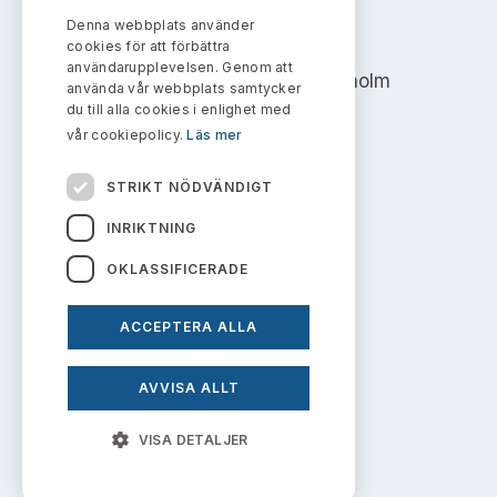
Bildarkiv
Kontakt administrativa ärenden
Ledamöter
Denna webbplats använder
AKTIEMARKNADSNÄMNDEN
Sök uttalanden
cookies för att förbättra
användarupplevelsen. Genom att
Address: Box 7354, 103 90 Stockholm
Huvudmän
använda vår webbplats samtycker
Avgifter
du till alla cookies i enlighet med
info@aktiemarknadsnamnden.se
vår cookiepolicy.
Läs mer
Verksamhetsberättelser
Prenumerera
STRIKT NÖDVÄNDIGT
Publikationer och anföranden
Om innehållet
INRIKTNING
Om webbplatsen
OKLASSIFICERADE
Kakor
ACCEPTERA ALLA
Personuppgiftspolicy
AVVISA ALLT
Prenumerera på uttalanden
VISA DETALJER