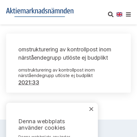
OM AKTIEMARKNADSNÄMNDEN
omstrukturering av kontrollpost inom
Om oss
UTTALANDEN
närståendegrupp utlöste ej budplikt
Vårt uppdrag
Om nämndens uttalanden
omstrukturering av kontrollpost inom
TAKEOVER-REGLER
närståendegrupp utlöste ej budplikt
Informationsgivning
2021:33
Framställningar och konsultation
Takeover-regler för reglerade marknader och vissa
AKTUELLT
handelsplattformar
Arbetssätt och jävsfrågor
Uttalanden sorterade efter publiceringsdatum
Nyheter och pressmeddelanden
×
KONTAKT
Stadgar
Samtliga uttalanden sorterade årsvis
Denna webbplats
Prenumerera
Kontakt angående ansökningar och uttalanden
använder cookies
Arbetsordning
Uttalanden sorterade ämnesvis
Denna webbplats använder