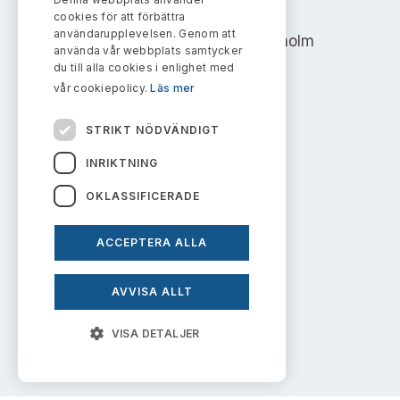
Bildarkiv
AKTIEMARKNADSNÄMNDEN
Kontakt administrativa ärenden
cookies för att förbättra
Ledamöter
Sök uttalanden
användarupplevelsen. Genom att
Address: Box 7354, 103 90 Stockholm
använda vår webbplats samtycker
Huvudmän
du till alla cookies i enlighet med
Avgifter
info@aktiemarknadsnamnden.se
vår cookiepolicy.
Läs mer
Verksamhetsberättelser
Prenumerera
STRIKT NÖDVÄNDIGT
Om innehållet
Publikationer och anföranden
INRIKTNING
Om webbplatsen
OKLASSIFICERADE
Kakor
ACCEPTERA ALLA
Personuppgiftspolicy
AVVISA ALLT
Prenumerera på uttalanden
VISA DETALJER