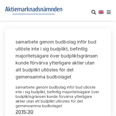
OM AKTIEMARKNADSNÄMNDEN
samarbete genom budbolag inför bud
Om oss
UTTALANDEN
utlöste inte i sig budplikt, befintlig
majoritetsägare över budpliktsgränsen
Vårt uppdrag
Om nämndens uttalanden
TAKEOVER-REGLER
kunde förvärva ytterligare aktier utan
Informationsgivning
att budplikt utlöstes för det
Framställningar och konsultation
Takeover-regler för reglerade marknader och vissa
AKTUELLT
gemensamma budbolaget
handelsplattformar
Arbetssätt och jävsfrågor
Uttalanden sorterade efter publiceringsdatum
samarbete genom budbolag inför bud utlöste
Nyheter och pressmeddelanden
KONTAKT
inte i sig budplikt, befintlig majoritetsägare över
Stadgar
budpliktsgränsen kunde förvärva ytterligare
Samtliga uttalanden sorterade årsvis
aktier utan att budplikt utlöstes för det
Prenumerera
Kontakt angående ansökningar och uttalanden
gemensamma budbolaget
Arbetsordning
Uttalanden sorterade ämnesvis
2015:30