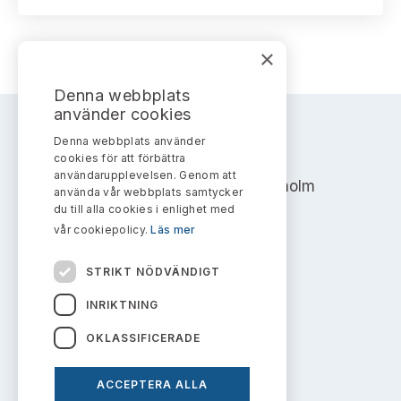
Bildarkiv
Kontakt administrativa ärenden
Ledamöter
Sök uttalanden
×
Huvudmän
Avgifter
Denna webbplats
Verksamhetsberättelser
använder cookies
Prenumerera
Denna webbplats använder
AKTIEMARKNADSNÄMNDEN
Publikationer och anföranden
cookies för att förbättra
användarupplevelsen. Genom att
Address: Box 7354, 103 90 Stockholm
använda vår webbplats samtycker
du till alla cookies i enlighet med
info@aktiemarknadsnamnden.se
vår cookiepolicy.
Läs mer
STRIKT NÖDVÄNDIGT
Om innehållet
INRIKTNING
Om webbplatsen
OKLASSIFICERADE
Kakor
ACCEPTERA ALLA
Personuppgiftspolicy