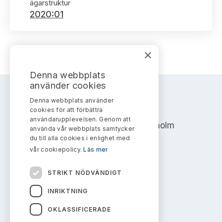
Bildarkiv
ägarstruktur
Kontakt administrativa ärenden
Ledamöter
2020:01
Sök uttalanden
Huvudmän
Avgifter
×
Verksamhetsberättelser
Prenumerera
Denna webbplats
använder cookies
Publikationer och anföranden
Denna webbplats använder
AKTIEMARKNADSNÄMNDEN
cookies för att förbättra
användarupplevelsen. Genom att
Address: Box 7354, 103 90 Stockholm
använda vår webbplats samtycker
du till alla cookies i enlighet med
info@aktiemarknadsnamnden.se
vår cookiepolicy.
Läs mer
STRIKT NÖDVÄNDIGT
Om innehållet
INRIKTNING
Om webbplatsen
OKLASSIFICERADE
Kakor