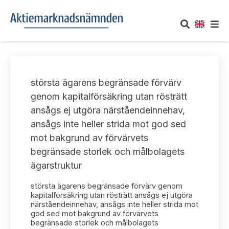
OM AKTIEMARKNADSNÄMNDEN
största ägarens begränsade förvärv
Om oss
UTTALANDEN
genom kapitalförsäkring utan rösträtt
ansågs ej utgöra närståendeinnehav,
Vårt uppdrag
Om nämndens uttalanden
TAKEOVER-REGLER
ansågs inte heller strida mot god sed
Informationsgivning
mot bakgrund av förvärvets
Framställningar och konsultation
Takeover-regler för reglerade marknader och vissa
AKTUELLT
begränsade storlek och målbolagets
handelsplattformar
Arbetssätt och jävsfrågor
ägarstruktur
Uttalanden sorterade efter publiceringsdatum
Nyheter och pressmeddelanden
KONTAKT
största ägarens begränsade förvärv genom
Stadgar
Samtliga uttalanden sorterade årsvis
kapitalförsäkring utan rösträtt ansågs ej utgöra
Prenumerera
närståendeinnehav, ansågs inte heller strida mot
Kontakt angående ansökningar och uttalanden
god sed mot bakgrund av förvärvets
Arbetsordning
Uttalanden sorterade ämnesvis
begränsade storlek och målbolagets