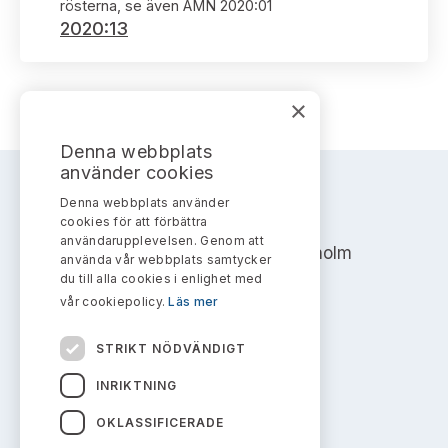
Bildarkiv
rösterna, se även AMN 2020:01
Kontakt administrativa ärenden
Ledamöter
2020:13
Sök uttalanden
Huvudmän
Avgifter
×
Verksamhetsberättelser
Prenumerera
Denna webbplats
använder cookies
Publikationer och anföranden
Denna webbplats använder
AKTIEMARKNADSNÄMNDEN
cookies för att förbättra
användarupplevelsen. Genom att
Address: Box 7354, 103 90 Stockholm
använda vår webbplats samtycker
du till alla cookies i enlighet med
info@aktiemarknadsnamnden.se
vår cookiepolicy.
Läs mer
STRIKT NÖDVÄNDIGT
Om innehållet
INRIKTNING
Om webbplatsen
OKLASSIFICERADE
Kakor