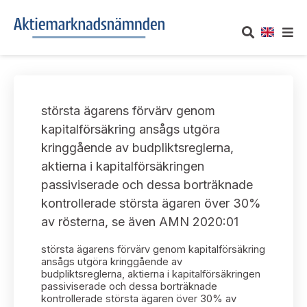
OM AKTIEMARKNADSNÄMNDEN
största ägarens förvärv genom
Om oss
UTTALANDEN
kapitalförsäkring ansågs utgöra
kringgående av budpliktsreglerna,
Vårt uppdrag
Om nämndens uttalanden
TAKEOVER-REGLER
aktierna i kapitalförsäkringen
Informationsgivning
passiviserade och dessa borträknade
Framställningar och konsultation
Takeover-regler för reglerade marknader och vissa
AKTUELLT
kontrollerade största ägaren över 30%
handelsplattformar
Arbetssätt och jävsfrågor
av rösterna, se även AMN 2020:01
Uttalanden sorterade efter publiceringsdatum
Nyheter och pressmeddelanden
KONTAKT
största ägarens förvärv genom kapitalförsäkring
Stadgar
Samtliga uttalanden sorterade årsvis
ansågs utgöra kringgående av
Prenumerera
budpliktsreglerna, aktierna i kapitalförsäkringen
Kontakt angående ansökningar och uttalanden
passiviserade och dessa borträknade
Arbetsordning
Uttalanden sorterade ämnesvis
kontrollerade största ägaren över 30% av