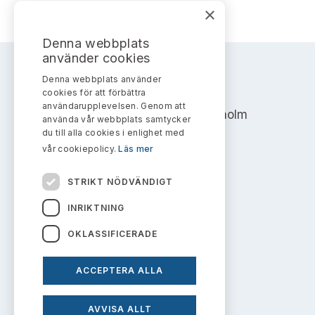
Bildarkiv
Kontakt administrativa ärenden
×
Ledamöter
Sök uttalanden
Denna webbplats
Huvudmän
använder cookies
Avgifter
Denna webbplats använder
AKTIEMARKNADSNÄMNDEN
Verksamhetsberättelser
cookies för att förbättra
Prenumerera
användarupplevelsen. Genom att
Address: Box 7354, 103 90 Stockholm
använda vår webbplats samtycker
Publikationer och anföranden
du till alla cookies i enlighet med
info@aktiemarknadsnamnden.se
vår cookiepolicy.
Läs mer
STRIKT NÖDVÄNDIGT
Om innehållet
INRIKTNING
Om webbplatsen
OKLASSIFICERADE
Kakor
ACCEPTERA ALLA
Personuppgiftspolicy
AVVISA ALLT