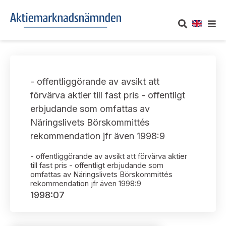
OM AKTIEMARKNADSNÄMNDEN
- offentliggörande av avsikt att
Om oss
UTTALANDEN
förvärva aktier till fast pris - offentligt
erbjudande som omfattas av
Vårt uppdrag
Om nämndens uttalanden
TAKEOVER-REGLER
Näringslivets Börskommittés
Informationsgivning
rekommendation jfr även 1998:9
Framställningar och konsultation
Takeover-regler för reglerade marknader och vissa
AKTUELLT
handelsplattformar
- offentliggörande av avsikt att förvärva aktier
Arbetssätt och jävsfrågor
Uttalanden sorterade efter publiceringsdatum
till fast pris - offentligt erbjudande som
omfattas av Näringslivets Börskommittés
Nyheter och pressmeddelanden
KONTAKT
rekommendation jfr även 1998:9
Stadgar
Samtliga uttalanden sorterade årsvis
1998:07
Prenumerera
Kontakt angående ansökningar och uttalanden
Arbetsordning
Uttalanden sorterade ämnesvis