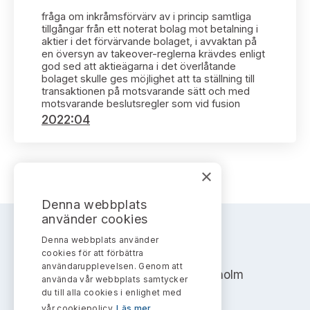
Bildarkiv
Kontakt administrativa ärenden
Ledamöter
fråga om inkråmsförvärv av i princip samtliga
Sök uttalanden
tillgångar från ett noterat bolag mot betalning i
aktier i det förvärvande bolaget, i avvaktan på
Huvudmän
en översyn av takeover-reglerna krävdes enligt
Avgifter
god sed att aktieägarna i det överlåtande
bolaget skulle ges möjlighet att ta ställning till
Verksamhetsberättelser
transaktionen på motsvarande sätt och med
Prenumerera
motsvarande beslutsregler som vid fusion
2022:04
Publikationer och anföranden
×
Denna webbplats
använder cookies
Denna webbplats använder
AKTIEMARKNADSNÄMNDEN
cookies för att förbättra
användarupplevelsen. Genom att
Address: Box 7354, 103 90 Stockholm
använda vår webbplats samtycker
du till alla cookies i enlighet med
info@aktiemarknadsnamnden.se
vår cookiepolicy.
Läs mer