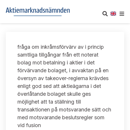
OM AKTIEMARKNADSNÄMNDEN
fråga om inkråmsförvärv av i princip
Om oss
UTTALANDEN
samtliga tillgångar från ett noterat
bolag mot betalning i aktier i det
Vårt uppdrag
Om nämndens uttalanden
TAKEOVER-REGLER
förvärvande bolaget, i avvaktan på en
Informationsgivning
översyn av takeover-reglerna krävdes
Framställningar och konsultation
Takeover-regler för reglerade marknader och vissa
AKTUELLT
enligt god sed att aktieägarna i det
handelsplattformar
Arbetssätt och jävsfrågor
överlåtande bolaget skulle ges
Uttalanden sorterade efter publiceringsdatum
Nyheter och pressmeddelanden
möjlighet att ta ställning till
KONTAKT
Stadgar
transaktionen på motsvarande sätt och
Samtliga uttalanden sorterade årsvis
Prenumerera
med motsvarande beslutsregler som
Kontakt angående ansökningar och uttalanden
Arbetsordning
Uttalanden sorterade ämnesvis
vid fusion