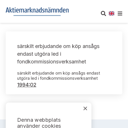
OM AKTIEMARKNADSNÄMNDEN
särskilt erbjudande om köp ansågs
Om oss
UTTALANDEN
endast utgöra led i
fondkommissionsverksamhet
Vårt uppdrag
Om nämndens uttalanden
TAKEOVER-REGLER
särskilt erbjudande om köp ansågs endast
Informationsgivning
utgöra led i fondkommissionsverksamhet
Framställningar och konsultation
Takeover-regler för reglerade marknader och vissa
AKTUELLT
1994:02
handelsplattformar
Arbetssätt och jävsfrågor
Uttalanden sorterade efter publiceringsdatum
Nyheter och pressmeddelanden
KONTAKT
Stadgar
×
Samtliga uttalanden sorterade årsvis
Prenumerera
Kontakt angående ansökningar och uttalanden
Denna webbplats
Arbetsordning
Uttalanden sorterade ämnesvis
använder cookies