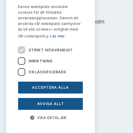
Bildarkiv
Kontakt administrativa ärenden
Ledamöter
Denna webbplats använder
AKTIEMARKNADSNÄMNDEN
Sök uttalanden
cookies för att förbättra
användarupplevelsen. Genom att
Address: Box 7354, 103 90 Stockholm
Huvudmän
använda vår webbplats samtycker
Avgifter
du till alla cookies i enlighet med
info@aktiemarknadsnamnden.se
vår cookiepolicy.
Läs mer
Verksamhetsberättelser
Prenumerera
STRIKT NÖDVÄNDIGT
Publikationer och anföranden
Om innehållet
INRIKTNING
Om webbplatsen
OKLASSIFICERADE
Kakor
ACCEPTERA ALLA
Personuppgiftspolicy
AVVISA ALLT
Prenumerera på uttalanden
VISA DETALJER