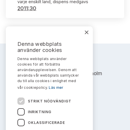
Bildarkiv
varje enskilt land, dispens medgavs
Kontakt administrativa ärenden
Ledamöter
2011:30
Sök uttalanden
Huvudmän
Avgifter
×
Verksamhetsberättelser
Prenumerera
Denna webbplats
använder cookies
Publikationer och anföranden
Denna webbplats använder
AKTIEMARKNADSNÄMNDEN
cookies för att förbättra
användarupplevelsen. Genom att
Address: Box 7354, 103 90 Stockholm
använda vår webbplats samtycker
du till alla cookies i enlighet med
info@aktiemarknadsnamnden.se
vår cookiepolicy.
Läs mer
STRIKT NÖDVÄNDIGT
Om innehållet
INRIKTNING
Om webbplatsen
OKLASSIFICERADE
Kakor