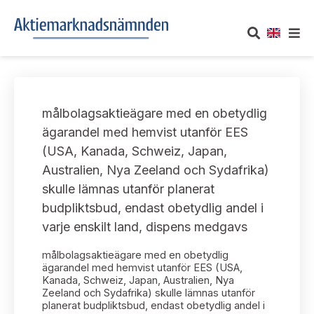
OM AKTIEMARKNADSNÄMNDEN
målbolagsaktieägare med en obetydlig
Om oss
UTTALANDEN
ägarandel med hemvist utanför EES
(USA, Kanada, Schweiz, Japan,
Vårt uppdrag
Om nämndens uttalanden
TAKEOVER-REGLER
Australien, Nya Zeeland och Sydafrika)
Informationsgivning
skulle lämnas utanför planerat
Framställningar och konsultation
Takeover-regler för reglerade marknader och vissa
AKTUELLT
budpliktsbud, endast obetydlig andel i
handelsplattformar
Arbetssätt och jävsfrågor
varje enskilt land, dispens medgavs
Uttalanden sorterade efter publiceringsdatum
Nyheter och pressmeddelanden
KONTAKT
målbolagsaktieägare med en obetydlig
Stadgar
Samtliga uttalanden sorterade årsvis
ägarandel med hemvist utanför EES (USA,
Prenumerera
Kanada, Schweiz, Japan, Australien, Nya
Kontakt angående ansökningar och uttalanden
Zeeland och Sydafrika) skulle lämnas utanför
Arbetsordning
Uttalanden sorterade ämnesvis
planerat budpliktsbud, endast obetydlig andel i