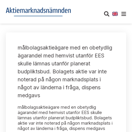
OM AKTIEMARKNADSNÄMNDEN
målbolagsaktieägare med en obetydlig
Om oss
UTTALANDEN
ägarandel med hemvist utanför EES
skulle lämnas utanför planerat
Vårt uppdrag
Om nämndens uttalanden
TAKEOVER-REGLER
budpliktsbud. Bolagets aktie var inte
Informationsgivning
noterad på någon marknadsplats i
Framställningar och konsultation
Takeover-regler för reglerade marknader och vissa
AKTUELLT
något av länderna i fråga, dispens
handelsplattformar
Arbetssätt och jävsfrågor
medgavs
Uttalanden sorterade efter publiceringsdatum
Nyheter och pressmeddelanden
KONTAKT
målbolagsaktieägare med en obetydlig
Stadgar
Samtliga uttalanden sorterade årsvis
ägarandel med hemvist utanför EES skulle
Prenumerera
lämnas utanför planerat budpliktsbud. Bolagets
Kontakt angående ansökningar och uttalanden
aktie var inte noterad på någon marknadsplats i
Arbetsordning
Uttalanden sorterade ämnesvis
något av länderna i fråga, dispens medgavs