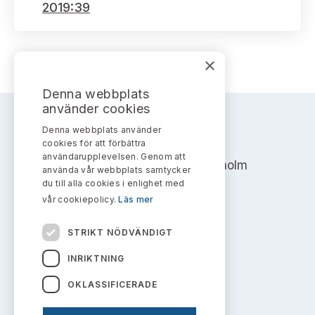
Bildarkiv
2019:39
Kontakt administrativa ärenden
Ledamöter
Sök uttalanden
Huvudmän
Avgifter
×
Verksamhetsberättelser
Denna webbplats
Prenumerera
använder cookies
Publikationer och anföranden
Denna webbplats använder
AKTIEMARKNADSNÄMNDEN
cookies för att förbättra
användarupplevelsen. Genom att
Address: Box 7354, 103 90 Stockholm
använda vår webbplats samtycker
du till alla cookies i enlighet med
info@aktiemarknadsnamnden.se
vår cookiepolicy.
Läs mer
STRIKT NÖDVÄNDIGT
Om innehållet
INRIKTNING
Om webbplatsen
OKLASSIFICERADE
Kakor