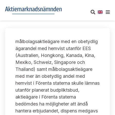
OM AKTIEMARKNADSNÄMNDEN
målbolagsaktieägare med en obetydlig
Om oss
UTTALANDEN
ägarandel med hemvist utanför EES
(Australien, Hongkong, Kanada, Kina,
Vårt uppdrag
Om nämndens uttalanden
TAKEOVER-REGLER
Mexiko, Schweiz, Singapore och
Informationsgivning
Thailand) samt målbolagsaktieägare
Framställningar och konsultation
Takeover-regler för reglerade marknader och vissa
AKTUELLT
med mer än obetydlig andel med
handelsplattformar
Arbetssätt och jävsfrågor
hemvist i Förenta staterna skulle lämnas
Uttalanden sorterade efter publiceringsdatum
Nyheter och pressmeddelanden
utanför planerat budpliktsbud,
KONTAKT
Stadgar
aktieägare i Förenta staterna
Samtliga uttalanden sorterade årsvis
Prenumerera
bedömdes ha möjligheter att ändå
Kontakt angående ansökningar och uttalanden
Arbetsordning
Uttalanden sorterade ämnesvis
hantera erbjudandet, dispens medgavs