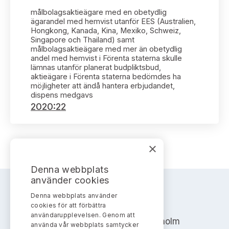
Bildarkiv
Kontakt administrativa ärenden
Ledamöter
målbolagsaktieägare med en obetydlig
Sök uttalanden
ägarandel med hemvist utanför EES (Australien,
Hongkong, Kanada, Kina, Mexiko, Schweiz,
Huvudmän
Singapore och Thailand) samt
Avgifter
målbolagsaktieägare med mer än obetydlig
andel med hemvist i Förenta staterna skulle
Verksamhetsberättelser
lämnas utanför planerat budpliktsbud,
Prenumerera
aktieägare i Förenta staterna bedömdes ha
möjligheter att ändå hantera erbjudandet,
Publikationer och anföranden
dispens medgavs
2020:22
×
Denna webbplats
använder cookies
Denna webbplats använder
AKTIEMARKNADSNÄMNDEN
cookies för att förbättra
användarupplevelsen. Genom att
Address: Box 7354, 103 90 Stockholm
använda vår webbplats samtycker