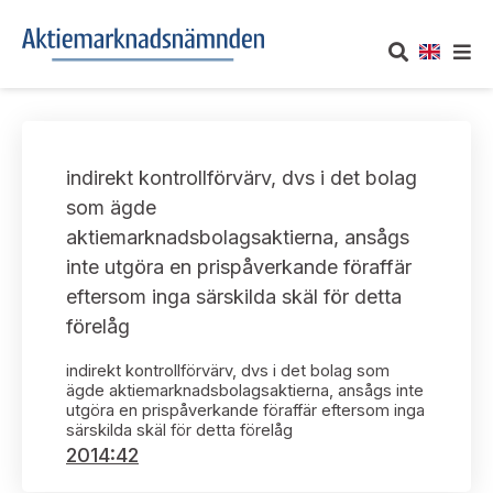
OM AKTIEMARKNADSNÄMNDEN
indirekt kontrollförvärv, dvs i det bolag
Om oss
UTTALANDEN
som ägde
aktiemarknadsbolagsaktierna, ansågs
Vårt uppdrag
Om nämndens uttalanden
TAKEOVER-REGLER
inte utgöra en prispåverkande föraffär
Informationsgivning
eftersom inga särskilda skäl för detta
Framställningar och konsultation
Takeover-regler för reglerade marknader och vissa
AKTUELLT
förelåg
handelsplattformar
Arbetssätt och jävsfrågor
Uttalanden sorterade efter publiceringsdatum
indirekt kontrollförvärv, dvs i det bolag som
Nyheter och pressmeddelanden
KONTAKT
ägde aktiemarknadsbolagsaktierna, ansågs inte
Stadgar
utgöra en prispåverkande föraffär eftersom inga
Samtliga uttalanden sorterade årsvis
särskilda skäl för detta förelåg
Prenumerera
Kontakt angående ansökningar och uttalanden
2014:42
Arbetsordning
Uttalanden sorterade ämnesvis