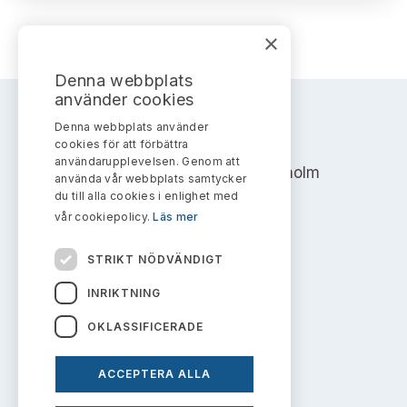
Bildarkiv
Kontakt administrativa ärenden
Ledamöter
Sök uttalanden
×
Huvudmän
Avgifter
Denna webbplats
använder cookies
Verksamhetsberättelser
Prenumerera
Denna webbplats använder
AKTIEMARKNADSNÄMNDEN
cookies för att förbättra
Publikationer och anföranden
användarupplevelsen. Genom att
Address: Box 7354, 103 90 Stockholm
använda vår webbplats samtycker
du till alla cookies i enlighet med
info@aktiemarknadsnamnden.se
vår cookiepolicy.
Läs mer
STRIKT NÖDVÄNDIGT
Om innehållet
INRIKTNING
Om webbplatsen
OKLASSIFICERADE
Kakor
ACCEPTERA ALLA
Personuppgiftspolicy