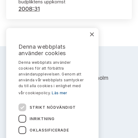
Bildarkiv
budpliktens uppkomst
Kontakt administrativa ärenden
Ledamöter
2008:31
Sök uttalanden
Huvudmän
Avgifter
×
Verksamhetsberättelser
Prenumerera
Denna webbplats
använder cookies
Publikationer och anföranden
Denna webbplats använder
AKTIEMARKNADSNÄMNDEN
cookies för att förbättra
användarupplevelsen. Genom att
Address: Box 7354, 103 90 Stockholm
använda vår webbplats samtycker
du till alla cookies i enlighet med
info@aktiemarknadsnamnden.se
vår cookiepolicy.
Läs mer
STRIKT NÖDVÄNDIGT
Om innehållet
INRIKTNING
Om webbplatsen
OKLASSIFICERADE
Kakor