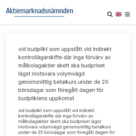
OM AKTIEMARKNADSNÄMNDEN
vid budplikt som uppstått vid indirekt
Om oss
UTTALANDEN
kontrollägarskifte där inga förvärv av
målbolagaktier skett ska budpriset
Vårt uppdrag
Om nämndens uttalanden
TAKEOVER-REGLER
lägst motsvara volymvägd
Informationsgivning
genomsnittlig betalkurs under de 20
Framställningar och konsultation
Takeover-regler för reglerade marknader och vissa
AKTUELLT
börsdagar som föregått dagen för
handelsplattformar
Arbetssätt och jävsfrågor
budpliktens uppkomst
Uttalanden sorterade efter publiceringsdatum
Nyheter och pressmeddelanden
KONTAKT
vid budplikt som uppstått vid indirekt
Stadgar
Samtliga uttalanden sorterade årsvis
kontrollägarskifte där inga förvärv av
Prenumerera
målbolagaktier skett ska budpriset lägst
Kontakt angående ansökningar och uttalanden
motsvara volymvägd genomsnittlig betalkurs
Arbetsordning
Uttalanden sorterade ämnesvis
under de 20 börsdagar som föregått dagen för