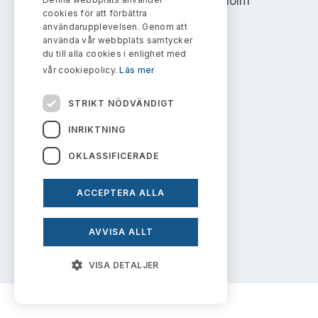
Address: Box 7354, 103 90 Stockholm
Bildarkiv
Kontakt administrativa ärenden
cookies för att förbättra
Ledamöter
Sök uttalanden
användarupplevelsen. Genom att
info@aktiemarknadsnamnden.se
använda vår webbplats samtycker
Huvudmän
du till alla cookies i enlighet med
Avgifter
vår cookiepolicy.
Läs mer
Om innehållet
Verksamhetsberättelser
Prenumerera
STRIKT NÖDVÄNDIGT
Om webbplatsen
Publikationer och anföranden
INRIKTNING
Kakor
OKLASSIFICERADE
Personuppgiftspolicy
ACCEPTERA ALLA
Prenumerera på uttalanden
AVVISA ALLT
VISA DETALJER