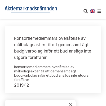
OM AKTIEMARKNADSNÄMNDEN
konsortiemedlemmars överlåtelse av
Om oss
UTTALANDEN
målbolagsaktier till ett gemensamt ägt
budgivarbolag inför ett bud ansågs inte
Vårt uppdrag
Om nämndens uttalanden
TAKEOVER-REGLER
utgöra föraffärer
Informationsgivning
Framställningar och konsultation
konsortiemedlemmars överlåtelse av
Takeover-regler för reglerade marknader och vissa
AKTUELLT
målbolagsaktier till ett gemensamt ägt
handelsplattformar
Arbetssätt och jävsfrågor
budgivarbolag inför ett bud ansågs inte utgöra
Uttalanden sorterade efter publiceringsdatum
föraffärer
Nyheter och pressmeddelanden
KONTAKT
2019:12
Stadgar
Samtliga uttalanden sorterade årsvis
Prenumerera
Kontakt angående ansökningar och uttalanden
Arbetsordning
Uttalanden sorterade ämnesvis
×