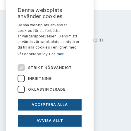
Bildarkiv
Kontakt administrativa ärenden
Ledamöter
Sök uttalanden
Denna webbplats
använder cookies
Huvudmän
Avgifter
Denna webbplats använder
AKTIEMARKNADSNÄMNDEN
cookies för att förbättra
Verksamhetsberättelser
användarupplevelsen. Genom att
Prenumerera
Address: Box 7354, 103 90 Stockholm
använda vår webbplats samtycker
du till alla cookies i enlighet med
Publikationer och anföranden
info@aktiemarknadsnamnden.se
vår cookiepolicy.
Läs mer
STRIKT NÖDVÄNDIGT
Om innehållet
INRIKTNING
Om webbplatsen
OKLASSIFICERADE
Kakor
ACCEPTERA ALLA
Personuppgiftspolicy
AVVISA ALLT