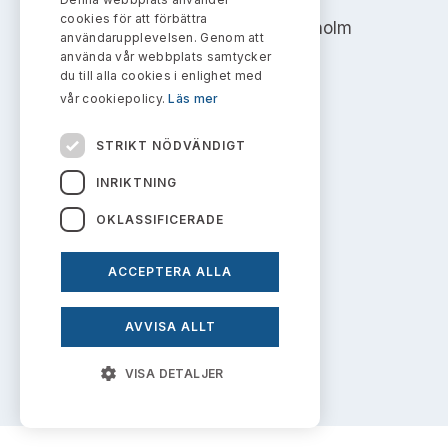
Bildarkiv
Kontakt administrativa ärenden
cookies för att förbättra
Ledamöter
Address: Box 7354, 103 90 Stockholm
Sök uttalanden
användarupplevelsen. Genom att
använda vår webbplats samtycker
info@aktiemarknadsnamnden.se
Huvudmän
du till alla cookies i enlighet med
Avgifter
vår cookiepolicy.
Läs mer
Verksamhetsberättelser
Prenumerera
Om innehållet
STRIKT NÖDVÄNDIGT
Publikationer och anföranden
Om webbplatsen
INRIKTNING
OKLASSIFICERADE
Kakor
Personuppgiftspolicy
ACCEPTERA ALLA
AVVISA ALLT
Prenumerera på uttalanden
VISA DETALJER