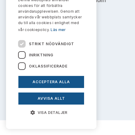
Address: Box 7354, 103 90 Stockholm
Bildarkiv
Kontakt administrativa ärenden
cookies för att förbättra
Ledamöter
Sök uttalanden
användarupplevelsen. Genom att
info@aktiemarknadsnamnden.se
använda vår webbplats samtycker
Huvudmän
du till alla cookies i enlighet med
Avgifter
vår cookiepolicy.
Läs mer
Om innehållet
Verksamhetsberättelser
Prenumerera
STRIKT NÖDVÄNDIGT
Om webbplatsen
Publikationer och anföranden
INRIKTNING
Kakor
OKLASSIFICERADE
Personuppgiftspolicy
ACCEPTERA ALLA
Prenumerera på uttalanden
AVVISA ALLT
VISA DETALJER