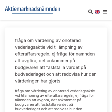
OM AKTIEMARKNADSNÄMNDEN
fråga om värdering av onoterad
Om oss
UTTALANDEN
vederlagsaktie vid tillämpning av
efteraffärsregeln, ej fråga för nämnden
Vårt uppdrag
Om nämndens uttalanden
TAKEOVER-REGLER
att avgöra, det ankommer på
Informationsgivning
budgivaren att fastställa värdet på
Framställningar och konsultation
Takeover-regler för reglerade marknader och vissa
AKTUELLT
budvederlaget och att redovisa hur den
handelsplattformar
Arbetssätt och jävsfrågor
värderingen har gjorts
Uttalanden sorterade efter publiceringsdatum
Nyheter och pressmeddelanden
KONTAKT
fråga om värdering av onoterad vederlagsaktie
Stadgar
Samtliga uttalanden sorterade årsvis
vid tillämpning av efteraffärsregeln, ej fråga för
Prenumerera
nämnden att avgöra, det ankommer på
Kontakt angående ansökningar och uttalanden
budgivaren att fastställa värdet på
Arbetsordning
Uttalanden sorterade ämnesvis
budvederlaget och att redovisa hur den