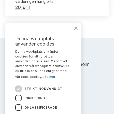
Bildarkiv
värderingen har gjorts
Kontakt administrativa ärenden
Ledamöter
2019:11
Sök uttalanden
Huvudmän
Avgifter
×
Verksamhetsberättelser
Prenumerera
Denna webbplats
använder cookies
Publikationer och anföranden
Denna webbplats använder
AKTIEMARKNADSNÄMNDEN
cookies för att förbättra
användarupplevelsen. Genom att
Address: Box 7354, 103 90 Stockholm
använda vår webbplats samtycker
du till alla cookies i enlighet med
info@aktiemarknadsnamnden.se
vår cookiepolicy.
Läs mer
STRIKT NÖDVÄNDIGT
Om innehållet
INRIKTNING
Om webbplatsen
OKLASSIFICERADE
Kakor