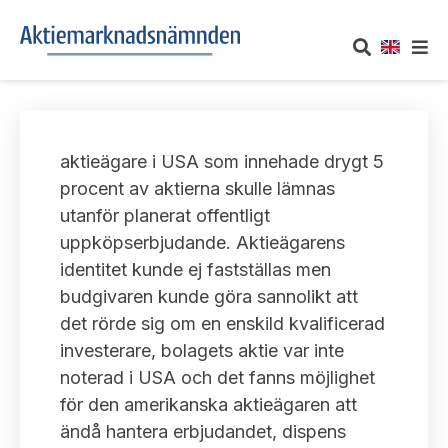
OM AKTIEMARKNADSNÄMNDEN
aktieägare i USA som innehade drygt 5
Om oss
UTTALANDEN
procent av aktierna skulle lämnas
utanför planerat offentligt
Vårt uppdrag
Om nämndens uttalanden
TAKEOVER-REGLER
uppköpserbjudande. Aktieägarens
Informationsgivning
identitet kunde ej fastställas men
Framställningar och konsultation
Takeover-regler för reglerade marknader och vissa
AKTUELLT
budgivaren kunde göra sannolikt att
handelsplattformar
Arbetssätt och jävsfrågor
det rörde sig om en enskild kvalificerad
Uttalanden sorterade efter publiceringsdatum
Nyheter och pressmeddelanden
investerare, bolagets aktie var inte
KONTAKT
Stadgar
noterad i USA och det fanns möjlighet
Samtliga uttalanden sorterade årsvis
Prenumerera
för den amerikanska aktieägaren att
Kontakt angående ansökningar och uttalanden
Arbetsordning
Uttalanden sorterade ämnesvis
ändå hantera erbjudandet, dispens