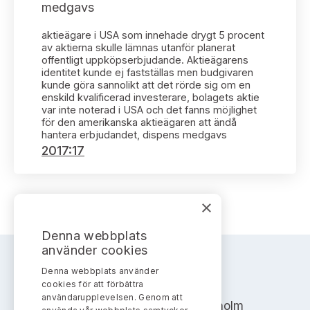
Bildarkiv
medgavs
Kontakt administrativa ärenden
Ledamöter
Sök uttalanden
aktieägare i USA som innehade drygt 5 procent
av aktierna skulle lämnas utanför planerat
Huvudmän
Avgifter
offentligt uppköpserbjudande. Aktieägarens
identitet kunde ej fastställas men budgivaren
kunde göra sannolikt att det rörde sig om en
Verksamhetsberättelser
Prenumerera
enskild kvalificerad investerare, bolagets aktie
var inte noterad i USA och det fanns möjlighet
Publikationer och anföranden
för den amerikanska aktieägaren att ändå
hantera erbjudandet, dispens medgavs
2017:17
×
Denna webbplats
använder cookies
Denna webbplats använder
AKTIEMARKNADSNÄMNDEN
cookies för att förbättra
användarupplevelsen. Genom att
Address: Box 7354, 103 90 Stockholm