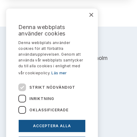
Bildarkiv
Kontakt administrativa ärenden
Ledamöter
Sök uttalanden
×
Huvudmän
Avgifter
Denna webbplats
använder cookies
Verksamhetsberättelser
Prenumerera
Denna webbplats använder
AKTIEMARKNADSNÄMNDEN
cookies för att förbättra
Publikationer och anföranden
användarupplevelsen. Genom att
Address: Box 7354, 103 90 Stockholm
använda vår webbplats samtycker
du till alla cookies i enlighet med
info@aktiemarknadsnamnden.se
vår cookiepolicy.
Läs mer
STRIKT NÖDVÄNDIGT
Om innehållet
INRIKTNING
Om webbplatsen
OKLASSIFICERADE
Kakor
ACCEPTERA ALLA
Personuppgiftspolicy