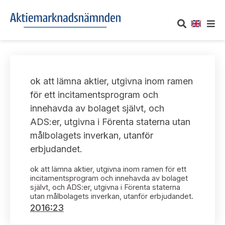
OM AKTIEMARKNADSNÄMNDEN
ok att lämna aktier, utgivna inom ramen
Om oss
UTTALANDEN
för ett incitamentsprogram och
innehavda av bolaget självt, och
Vårt uppdrag
Om nämndens uttalanden
TAKEOVER-REGLER
ADS:er, utgivna i Förenta staterna utan
Informationsgivning
målbolagets inverkan, utanför
Framställningar och konsultation
Takeover-regler för reglerade marknader och vissa
AKTUELLT
erbjudandet.
handelsplattformar
Arbetssätt och jävsfrågor
Uttalanden sorterade efter publiceringsdatum
ok att lämna aktier, utgivna inom ramen för ett
Nyheter och pressmeddelanden
KONTAKT
incitamentsprogram och innehavda av bolaget
Stadgar
självt, och ADS:er, utgivna i Förenta staterna
Samtliga uttalanden sorterade årsvis
utan målbolagets inverkan, utanför erbjudandet.
Prenumerera
Kontakt angående ansökningar och uttalanden
2016:23
Arbetsordning
Uttalanden sorterade ämnesvis