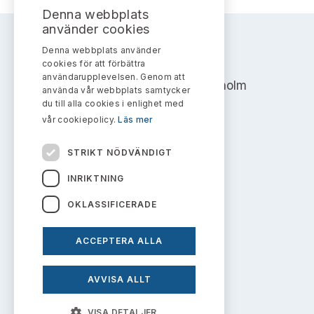
Bildarkiv
Kontakt administrativa ärenden
Denna webbplats
Ledamöter
Sök uttalanden
använder cookies
Huvudmän
Denna webbplats använder
AKTIEMARKNADSNÄMNDEN
Avgifter
cookies för att förbättra
användarupplevelsen. Genom att
Address: Box 7354, 103 90 Stockholm
Verksamhetsberättelser
använda vår webbplats samtycker
Prenumerera
du till alla cookies i enlighet med
info@aktiemarknadsnamnden.se
vår cookiepolicy.
Läs mer
Publikationer och anföranden
STRIKT NÖDVÄNDIGT
Om innehållet
INRIKTNING
Om webbplatsen
OKLASSIFICERADE
Kakor
ACCEPTERA ALLA
Personuppgiftspolicy
AVVISA ALLT
Prenumerera på uttalanden
VISA DETALJER