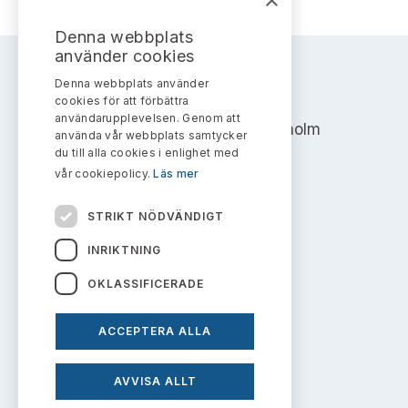
×
Denna webbplats
använder cookies
Denna webbplats använder
AKTIEMARKNADSNÄMNDEN
cookies för att förbättra
användarupplevelsen. Genom att
Address: Box 7354, 103 90 Stockholm
använda vår webbplats samtycker
du till alla cookies i enlighet med
info@aktiemarknadsnamnden.se
vår cookiepolicy.
Läs mer
STRIKT NÖDVÄNDIGT
Om innehållet
INRIKTNING
Om webbplatsen
OKLASSIFICERADE
Kakor
ACCEPTERA ALLA
Personuppgiftspolicy
AVVISA ALLT