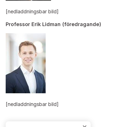
Bildarkiv
Kontakt administrativa ärenden
Ledamöter
Sök uttalanden
[nedladdningsbar bild]
Huvudmän
Avgifter
Professor Erik Lidman (föredragande)
Verksamhetsberättelser
Prenumerera
Publikationer och anföranden
[nedladdningsbar bild]