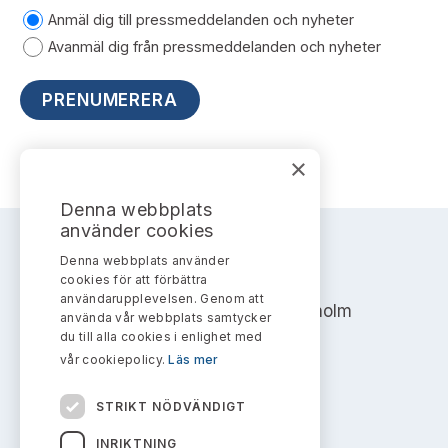
Bildarkiv
Kontakt administrativa ärenden
Anmäl dig till pressmeddelanden och nyheter
Ledamöter
Sök uttalanden
Avanmäl dig från pressmeddelanden och nyheter
Huvudmän
Avgifter
Verksamhetsberättelser
Prenumerera
×
Publikationer och anföranden
Denna webbplats
använder cookies
Denna webbplats använder
AKTIEMARKNADSNÄMNDEN
cookies för att förbättra
användarupplevelsen. Genom att
Address: Box 7354, 103 90 Stockholm
använda vår webbplats samtycker
du till alla cookies i enlighet med
info@aktiemarknadsnamnden.se
vår cookiepolicy.
Läs mer
STRIKT NÖDVÄNDIGT
Om innehållet
INRIKTNING