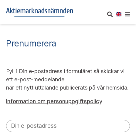
OM AKTIEMARKNADSNÄMNDEN
Prenumerera
Om oss
UTTALANDEN
Vårt uppdrag
Om nämndens uttalanden
TAKEOVER-REGLER
Fyll i Din e-postadress i formuläret så skickar vi
ett e-post-meddelande
Informationsgivning
Framställningar och konsultation
Takeover-regler för reglerade marknader och vissa
när ett nytt uttalande publicerats på vår hemsida.
AKTUELLT
handelsplattformar
Arbetssätt och jävsfrågor
Uttalanden sorterade efter publiceringsdatum
Information om personuppgiftspolicy
Nyheter och pressmeddelanden
KONTAKT
Stadgar
Samtliga uttalanden sorterade årsvis
Prenumerera
Kontakt angående ansökningar och uttalanden
Arbetsordning
Uttalanden sorterade ämnesvis