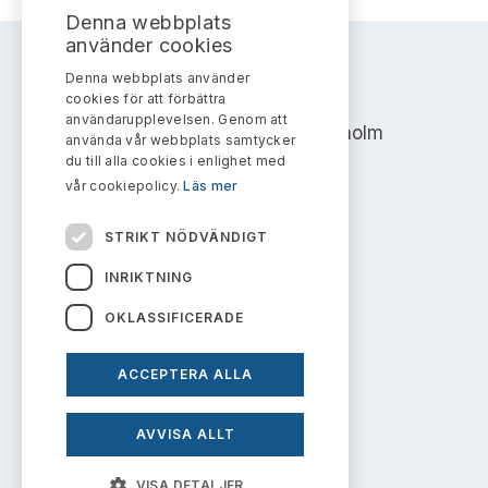
Bildarkiv
Kontakt administrativa ärenden
Denna webbplats
Ledamöter
Sök uttalanden
använder cookies
Huvudmän
Denna webbplats använder
AKTIEMARKNADSNÄMNDEN
Avgifter
cookies för att förbättra
användarupplevelsen. Genom att
Address: Box 7354, 103 90 Stockholm
Verksamhetsberättelser
använda vår webbplats samtycker
Prenumerera
du till alla cookies i enlighet med
info@aktiemarknadsnamnden.se
vår cookiepolicy.
Läs mer
Publikationer och anföranden
STRIKT NÖDVÄNDIGT
Om innehållet
INRIKTNING
Om webbplatsen
OKLASSIFICERADE
Kakor
ACCEPTERA ALLA
Personuppgiftspolicy
AVVISA ALLT
Prenumerera på uttalanden
VISA DETALJER