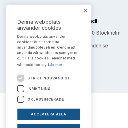
×
The Swedish Securities Council
Denna webbplats
använder cookies
Address: Box 7354, 103 90 Stockholm
Denna webbplats använder
cookies för att förbättra
info@aktiemarknadsnamnden.se
användarupplevelsen. Genom att
använda vår webbplats samtycker
du till alla cookies i enlighet med
vår cookiepolicy.
Läs mer
STRIKT NÖDVÄNDIGT
INRIKTNING
OKLASSIFICERADE
ACCEPTERA ALLA