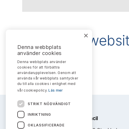
×
About the websi
Denna webbplats
använder cookies
Denna webbplats använder
cookies för att förbättra
användarupplevelsen. Genom att
använda vår webbplats samtycker
du till alla cookies i enlighet med
vår cookiepolicy.
Läs mer
STRIKT NÖDVÄNDIGT
INRIKTNING
The Swedish Securities Council
OKLASSIFICERADE