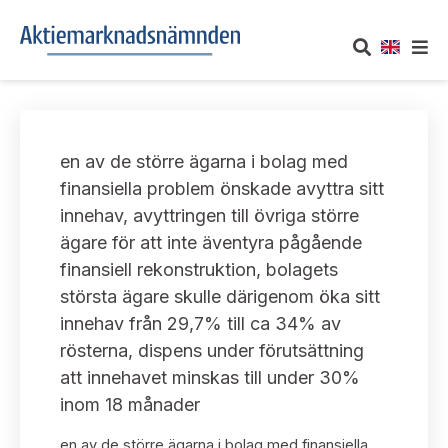
OM AKTIEMARKNADSNÄMNDEN
en av de större ägarna i bolag med
Om oss
UTTALANDEN
finansiella problem önskade avyttra sitt
innehav, avyttringen till övriga större
Vårt uppdrag
Om nämndens uttalanden
TAKEOVER-REGLER
ägare för att inte äventyra pågående
Informationsgivning
finansiell rekonstruktion, bolagets
Framställningar och konsultation
Takeover-regler för reglerade marknader och vissa
AKTUELLT
största ägare skulle därigenom öka sitt
handelsplattformar
Arbetssätt och jävsfrågor
innehav från 29,7% till ca 34% av
Uttalanden sorterade efter publiceringsdatum
Nyheter och pressmeddelanden
rösterna, dispens under förutsättning
KONTAKT
Stadgar
att innehavet minskas till under 30%
Samtliga uttalanden sorterade årsvis
Prenumerera
inom 18 månader
Kontakt angående ansökningar och uttalanden
Arbetsordning
Uttalanden sorterade ämnesvis
en av de större ägarna i bolag med finansiella