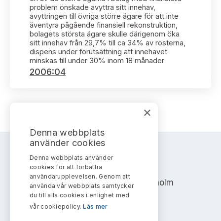
Bildarkiv
Kontakt administrativa ärenden
problem önskade avyttra sitt innehav,
Ledamöter
Sök uttalanden
avyttringen till övriga större ägare för att inte
äventyra pågående finansiell rekonstruktion,
bolagets största ägare skulle därigenom öka
Huvudmän
Avgifter
sitt innehav från 29,7% till ca 34% av rösterna,
dispens under förutsättning att innehavet
minskas till under 30% inom 18 månader
Verksamhetsberättelser
Prenumerera
2006:04
Publikationer och anföranden
×
Denna webbplats
använder cookies
Denna webbplats använder
AKTIEMARKNADSNÄMNDEN
cookies för att förbättra
användarupplevelsen. Genom att
Address: Box 7354, 103 90 Stockholm
använda vår webbplats samtycker
du till alla cookies i enlighet med
info@aktiemarknadsnamnden.se
vår cookiepolicy.
Läs mer