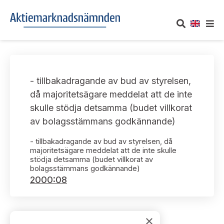
OM AKTIEMARKNADSNÄMNDEN
- tillbakadragande av bud av styrelsen,
Om oss
UTTALANDEN
då majoritetsägare meddelat att de inte
skulle stödja detsamma (budet villkorat
Vårt uppdrag
Om nämndens uttalanden
TAKEOVER-REGLER
av bolagsstämmans godkännande)
Informationsgivning
Framställningar och konsultation
- tillbakadragande av bud av styrelsen, då
Takeover-regler för reglerade marknader och vissa
AKTUELLT
majoritetsägare meddelat att de inte skulle
handelsplattformar
Arbetssätt och jävsfrågor
stödja detsamma (budet villkorat av
Uttalanden sorterade efter publiceringsdatum
bolagsstämmans godkännande)
Nyheter och pressmeddelanden
KONTAKT
2000:08
Stadgar
Samtliga uttalanden sorterade årsvis
Prenumerera
Kontakt angående ansökningar och uttalanden
Arbetsordning
Uttalanden sorterade ämnesvis
×