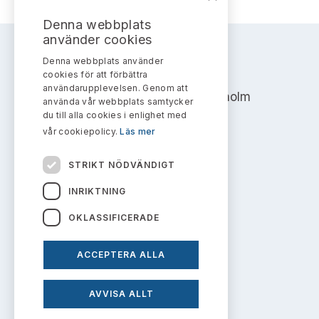
Bildarkiv
Kontakt administrativa ärenden
Ledamöter
Sök uttalanden
Denna webbplats
använder cookies
Huvudmän
Avgifter
Denna webbplats använder
AKTIEMARKNADSNÄMNDEN
cookies för att förbättra
Verksamhetsberättelser
användarupplevelsen. Genom att
Prenumerera
Address: Box 7354, 103 90 Stockholm
använda vår webbplats samtycker
du till alla cookies i enlighet med
Publikationer och anföranden
info@aktiemarknadsnamnden.se
vår cookiepolicy.
Läs mer
STRIKT NÖDVÄNDIGT
Om innehållet
INRIKTNING
Om webbplatsen
OKLASSIFICERADE
Kakor
ACCEPTERA ALLA
Personuppgiftspolicy
AVVISA ALLT