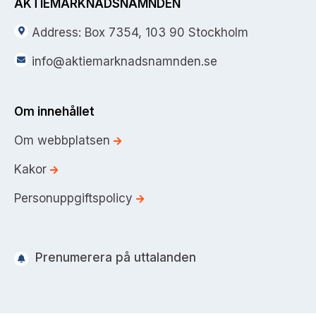
Bildarkiv
AKTIEMARKNADSNÄMNDEN
Kontakt administrativa ärenden
Ledamöter
Sök uttalanden
Address: Box 7354, 103 90 Stockholm
Huvudmän
Avgifter
info@aktiemarknadsnamnden.se
Verksamhetsberättelser
Prenumerera
Om innehållet
Publikationer och anföranden
Om webbplatsen
Kakor
Personuppgiftspolicy
Prenumerera på uttalanden