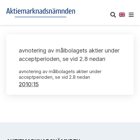
OM AKTIEMARKNADSNÄMNDEN
avnotering av målbolagets aktier under
Om oss
UTTALANDEN
acceptperioden, se vid 2.8 nedan
Vårt uppdrag
Om nämndens uttalanden
avnotering av målbolagets aktier under
TAKEOVER-REGLER
acceptperioden, se vid 2.8 nedan
Informationsgivning
2010:15
Framställningar och konsultation
Takeover-regler för reglerade marknader och vissa
AKTUELLT
handelsplattformar
Arbetssätt och jävsfrågor
Uttalanden sorterade efter publiceringsdatum
Nyheter och pressmeddelanden
KONTAKT
Stadgar
Samtliga uttalanden sorterade årsvis
Prenumerera
Kontakt angående ansökningar och uttalanden
Arbetsordning
Uttalanden sorterade ämnesvis