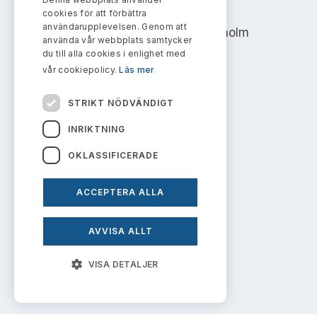
Bildarkiv
AKTIEMARKNADSNÄMNDEN
Kontakt administrativa ärenden
cookies för att förbättra
Ledamöter
Sök uttalanden
användarupplevelsen. Genom att
Address: Box 7354, 103 90 Stockholm
använda vår webbplats samtycker
Huvudmän
du till alla cookies i enlighet med
Avgifter
info@aktiemarknadsnamnden.se
vår cookiepolicy.
Läs mer
Verksamhetsberättelser
Prenumerera
STRIKT NÖDVÄNDIGT
Om innehållet
Publikationer och anföranden
INRIKTNING
Om webbplatsen
OKLASSIFICERADE
Kakor
ACCEPTERA ALLA
Personuppgiftspolicy
AVVISA ALLT
Prenumerera på uttalanden
VISA DETALJER